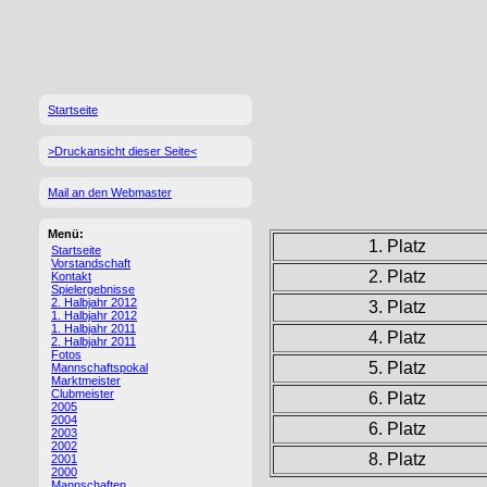
Startseite
>Druckansicht dieser Seite<
Mail an den Webmaster
Menü:
1. Platz
Startseite
Vorstandschaft
2. Platz
Kontakt
Spielergebnisse
2. Halbjahr 2012
3. Platz
1. Halbjahr 2012
1. Halbjahr 2011
4. Platz
2. Halbjahr 2011
Fotos
5. Platz
Mannschaftspokal
Marktmeister
Clubmeister
6. Platz
2005
2004
6. Platz
2003
2002
8. Platz
2001
2000
Mannschaften