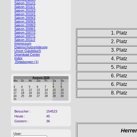
Saison 2012/1
Saison 2011/1
Saison 2010/2
Saison 2010/1
Saison 2009/2
Saison 2009/1
Saison 2008/2
Saison 2008/1
1. Platz
Saison 2007/2
Saison 2007/1
Saison 2011/2
2. Platz
Impressum
Datenschutzerklärung
3. Platz
Unser Gästebuch
Download Center
4. Platz
Index
Einladungen (1)
5. Platz
6. Platz
August 2026
Mo
Di
Mi
Do
Fr
Sa
So
6. Platz
1
2
3
4
5
6
7
8
9
10
11
12
13
14
15
16
8. Platz
17
18
19
20
21
22
23
24
25
26
27
28
29
30
31
Besucher :
154523
Heute :
45
Gestern :
36
Herre
User: