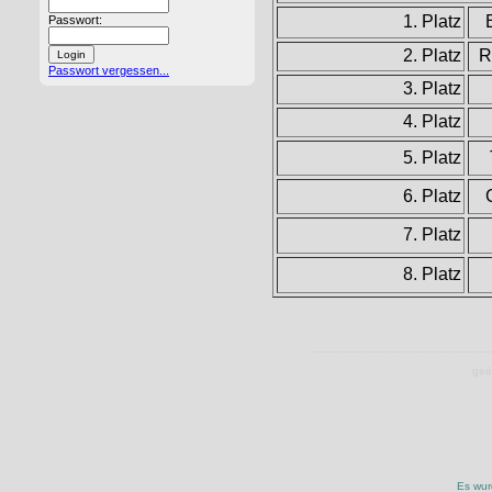
1. Platz
Passwort:
2. Platz
R
Passwort vergessen...
3. Platz
4. Platz
5. Platz
6. Platz
7. Platz
8. Platz
geä
Es wur