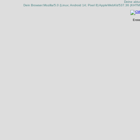
Deine aktu
Dein Browser:Mozilla/5.0 (Linux; Android 14; Pixel 8) AppleWebKit/537.36 (KHT
Erste