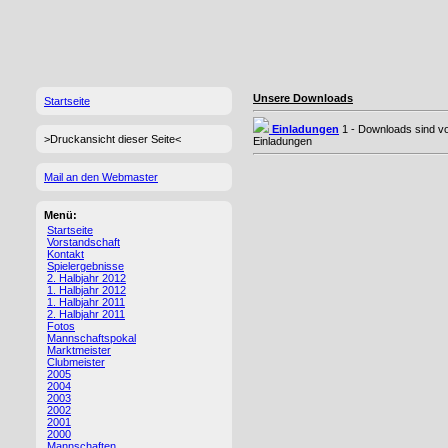
Unsere Downloads
Startseite
Einladungen
1 - Downloads sind v
>Druckansicht dieser Seite<
Einladungen
Mail an den Webmaster
Menü:
Startseite
Vorstandschaft
Kontakt
Spielergebnisse
2. Halbjahr 2012
1. Halbjahr 2012
1. Halbjahr 2011
2. Halbjahr 2011
Fotos
Mannschaftspokal
Marktmeister
Clubmeister
2005
2004
2003
2002
2001
2000
Mannschaften