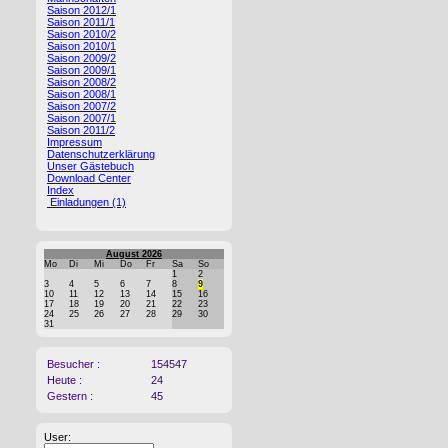
Saison 2012/1
Saison 2011/1
Saison 2010/2
Saison 2010/1
Saison 2009/2
Saison 2009/1
Saison 2008/2
Saison 2008/1
Saison 2007/2
Saison 2007/1
Saison 2011/2
Impressum
Datenschutzerklärung
Unser Gästebuch
Download Center
Index
Einladungen (1)
August 2026
Mo
Di
Mi
Do
Fr
Sa
So
1
2
3
4
5
6
7
8
9
10
11
12
13
14
15
16
17
18
19
20
21
22
23
24
25
26
27
28
29
30
31
Besucher :
154547
Heute :
24
Gestern :
45
User: