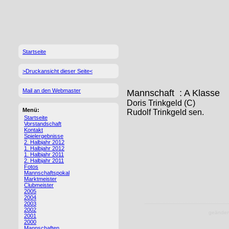
Startseite
>Druckansicht dieser Seite<
Mail an den Webmaster
Mannschaft : A Klasse
Doris Trinkgeld (C)
Menü:
Rudolf Trinkgeld sen.
Startseite
Vorstandschaft
Kontakt
Spielergebnisse
2. Halbjahr 2012
1. Halbjahr 2012
1. Halbjahr 2011
2. Halbjahr 2011
Fotos
Mannschaftspokal
Marktmeister
Clubmeister
2005
2004
2003
2002
geändert
2001
2000
Mannschaften